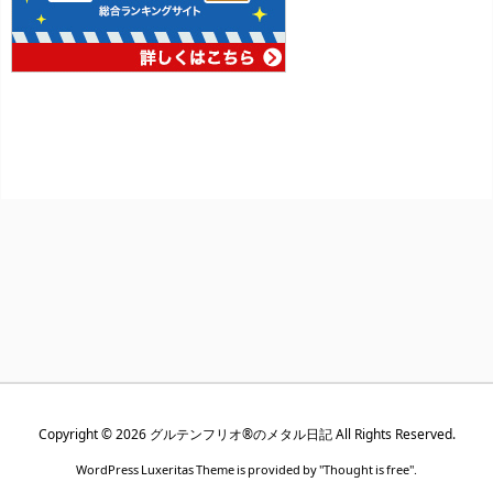
Copyright ©
2026
グルテンフリオ®のメタル日記
All Rights Reserved.
WordPress Luxeritas Theme is provided by "
Thought is free
".