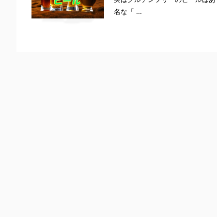
名な「 ...