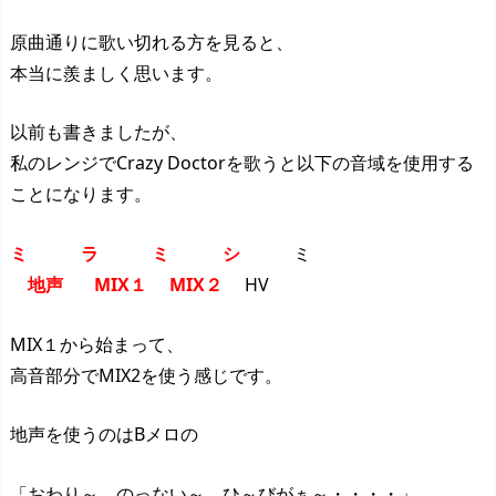
原曲通りに歌い切れる方を見ると、
本当に羨ましく思います。
以前も書きましたが、
私のレンジでCrazy Doctorを歌うと以下の音域を使用する
ことになります。
ミ ラ ミ シ
ミ
地声 MIX１ MIX２
HV
MIX１から始まって、
高音部分でMIX2を使う感じです。
地声を使うのはBメロの
「おわり～ のっない～ ひ～びがぁ～・・・・」