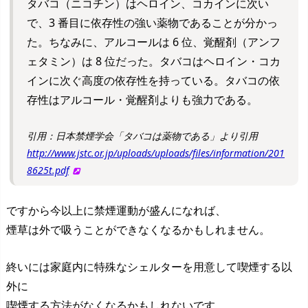
タバコ（ニコチン）はヘロイン、コカインに次い
で、3 番目に依存性の強い薬物であることが分かっ
た。ちなみに、アルコールは 6 位、覚醒剤（アンフ
ェタミン）は 8 位だった。タバコはヘロイン・コカ
インに次ぐ高度の依存性を持っている。タバコの依
存性はアルコール・覚醒剤よりも強力である。
引用：日本禁煙学会「タバコは薬物である」より引用
http://www.jstc.or.jp/uploads/uploads/files/information/201
8625t.pdf
ですから今以上に禁煙運動が盛んになれば、
煙草は外で吸うことができなくなるかもしれません。
終いには家庭内に特殊なシェルターを用意して喫煙する以
外に
喫煙する方法がなくなるかもしれないです。