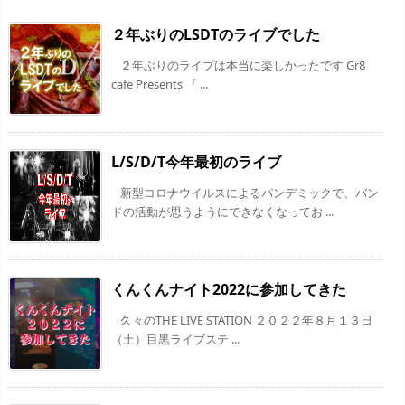
２年ぶりのLSDTのライブでした
２年ぶりのライブは本当に楽しかったです Gr8
cafe Presents 『 ...
L/S/D/T今年最初のライブ
新型コロナウイルスによるパンデミックで、バン
ドの活動が思うようにできなくなってお ...
くんくんナイト2022に参加してきた
久々のTHE LIVE STATION ２０２２年８月１３日
（土）目黒ライブステ ...