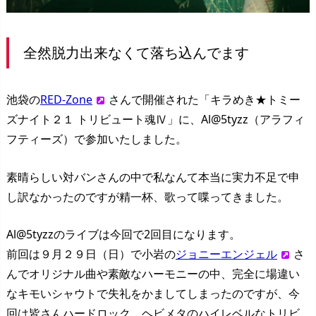
全然脱力出来なくて落ち込んでます
池袋の
RED-Zone
さんで開催された「キラめき★トミー
ズナイト２１ トリビュート魂Ⅳ」に、Al@5tyzz（アラフィ
フティーズ）で参加いたしました。
素晴らしい対バンさんの中で私なんて本当に実力不足で申
し訳なかったのですが精一杯、歌って喋ってきました。
Al@5tyzzのライブは今回で2回目になります。
前回は９月２９日（日）で小岩の
ジョニーエンジェル
さ
んでオリジナル曲や素敵なハーモニーの中、完全に場違い
なキモいシャウトで失礼をかましてしまったのですが、今
回は皆さんハードロック、ヘビメタのハイレベルなトリビ