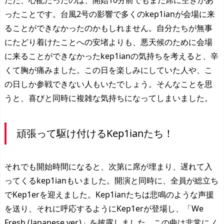
ただ、心配だったのは、開始10分前でもまだ席に空きがあ
ったことです。台風2号の影響で多くのkep1ianが会場に来
ることができなかったのかもしれません。自分たちが無事
にたどり着けたことへの安堵よりも、悪天候のために会場
に来ることができなかったkep1ianの気持ちを考えると、辛
くて胸が痛みました。この日を楽しみにしていた人や、こ
の日しか参戦できない人もいたでしょう。そんなことを思
うと、喜びと同時に複雑な気持ちになってしまいました。
頑張って駆け付けるKep1ianたち！
それでも開始時間になると、次第に席が埋まり、遅れて入
ってくるkep1ianもいました。開演と同時に、全員が総立ち
でKep1erを迎えました。Kep1ianたちは悲鳴のような声援
を送り、それに呼応するようにKep1erが登場し、「We
Fresh (Japanese ver.)」を披露しました。この曲は非常にノ