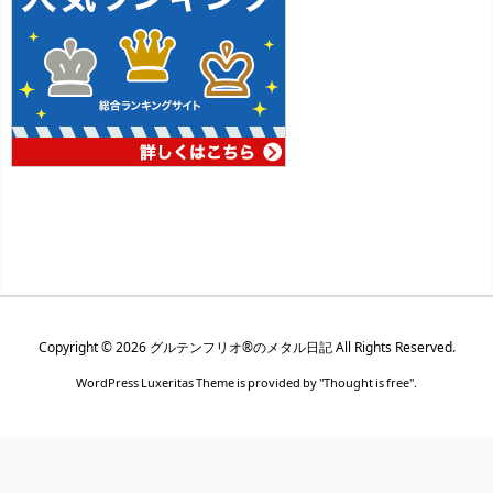
Copyright ©
2026
グルテンフリオ®のメタル日記
All Rights Reserved.
WordPress Luxeritas Theme is provided by "
Thought is free
".