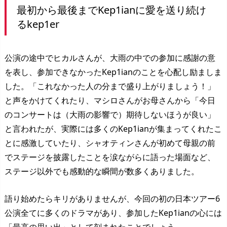
最初から最後までKep1ianに愛を送り続け
るkep1er
公演の途中でヒカルさんが、大雨の中での参加に感謝の意
を表し、参加できなかったKep1ianのことを心配し励ましま
した。「これなかった人の分まで盛り上がりましょう！」
と声をかけてくれたり、マシロさんがお母さんから「今日
のコンサートは（大雨の影響で）期待しないほうが良い」
と言われたが、実際には多くのKep1ianが集まってくれたこ
とに感激していたり、シャオティンさんが初めて母親の前
でステージを披露したことを涙ながらに語った場面など、
ステージ以外でも感動的な瞬間が数多くありました。
語り始めたらキリがありませんが、今回の初の日本ツアー6
公演全てに多くのドラマがあり、参加したKep1ianの心には
「最高の思い出」として刻まれたことでしょう。